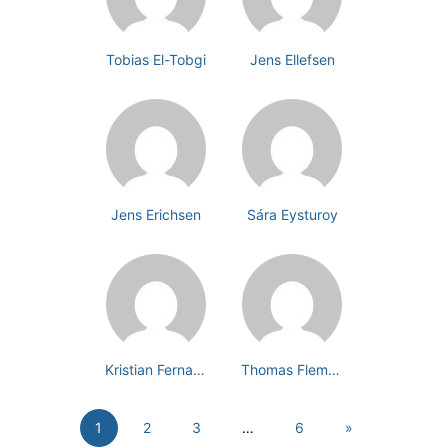
Tobias El-Tobgi
Jens Ellefsen
Jens Erichsen
Sára Eysturoy
Kristian Fernandez Jensen
Thomas Flemming
1
2
3
…
6
»