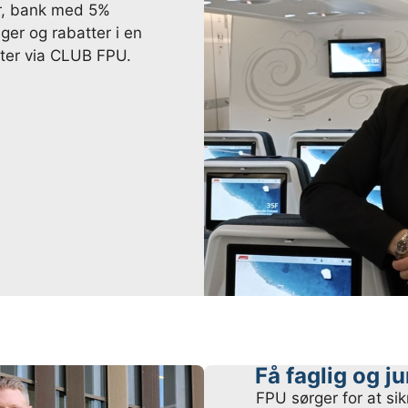
r,
bank med 5%
nger og rabatter i en
nter via CLUB FPU.
Få faglig og j
FPU sørger for at si