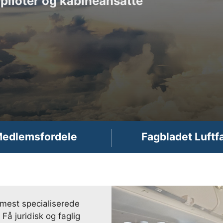
piloter og kabineansatte
edlemsfordele
Fagbladet Luftf
 mest specialiserede
Få juridisk og faglig