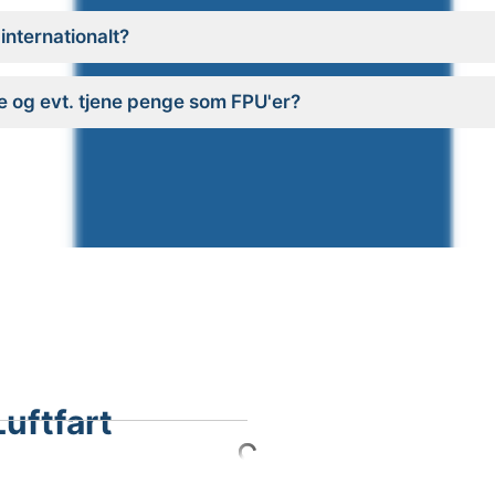
internationalt?
e og evt. tjene penge som FPU'er?
uftfart