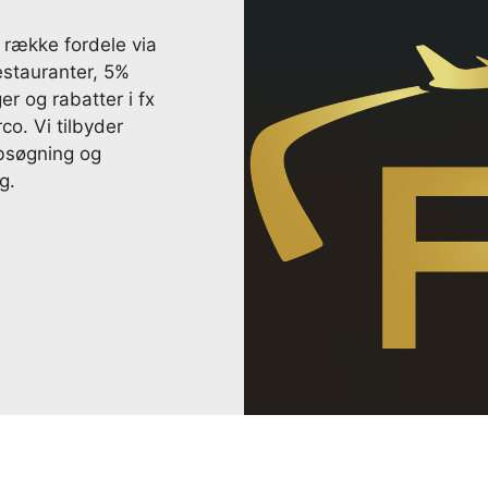
række fordele via
stauranter, 5%
er og rabatter i fx
o. Vi tilbyder
obsøgning og
g.