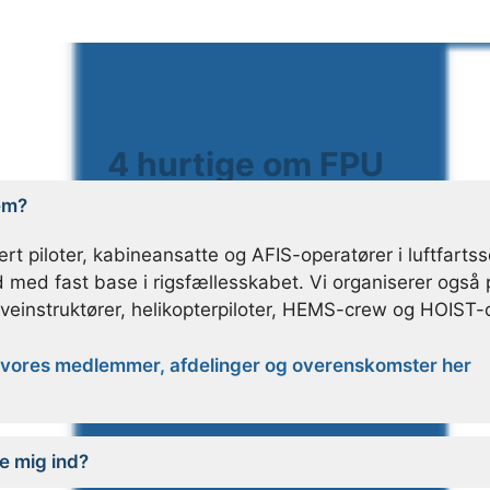
4 hurtige om FPU
em?
rt piloter, kabineansatte og AFIS-operatører i luftfarts
med fast base i rigsfællesskabet. Vi organiserer også p
yveinstruktører, helikopterpiloter, HEMS-crew og HOIST-
vores medlemmer, afdelinger og overenskomster her
e mig ind?