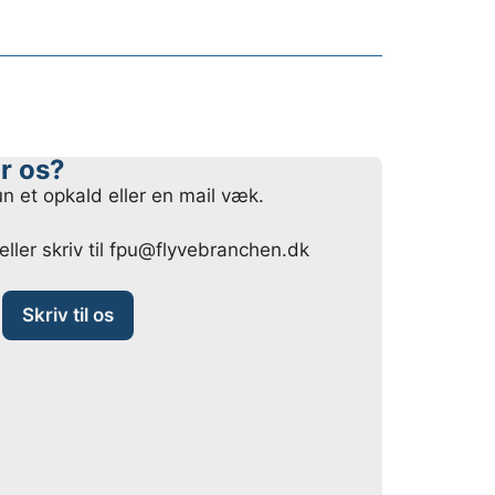
r os?
un et opkald eller en mail væk.
eller skriv til fpu@flyvebranchen.dk
Skriv til os