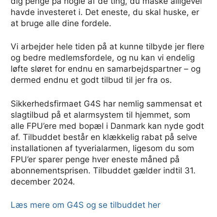
dig penge på nogle af de ting, du måske alligevel
havde investeret i. Det eneste, du skal huske, er
at bruge alle dine fordele.
Vi arbejder hele tiden på at kunne tilbyde jer flere
og bedre medlemsfordele, og nu kan vi endelig
løfte sløret for endnu en samarbejdspartner – og
dermed endnu et godt tilbud til jer fra os.
Sikkerhedsfirmaet G4S har nemlig sammensat et
slagtilbud på et alarmsystem til hjemmet, som
alle FPU’ere med bopæl i Danmark kan nyde godt
af. Tilbuddet består en klækkelig rabat på selve
installationen af tyverialarmen, ligesom du som
FPU’er sparer penge hver eneste måned på
abonnementsprisen. Tilbuddet gælder indtil 31.
december 2024.
Læs mere om G4S og se tilbuddet her