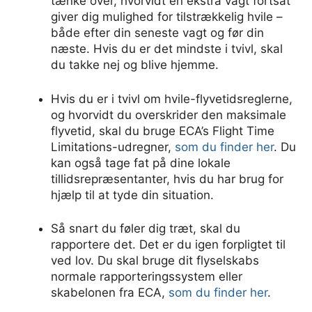
tænke over, hvorvidt en ekstra vagt fortsat
giver dig mulighed for tilstrækkelig hvile –
både efter din seneste vagt og før din
næste. Hvis du er det mindste i tvivl, skal
du takke nej og blive hjemme.
Hvis du er i tvivl om hvile-flyvetidsreglerne,
og hvorvidt du overskrider den maksimale
flyvetid, skal du bruge ECA’s Flight Time
Limitations-udregner,
som du finder her
. Du
kan også tage fat på dine lokale
tillidsrepræsentanter, hvis du har brug for
hjælp til at tyde din situation.
Så snart du føler dig træt, skal du
rapportere det. Det er du igen forpligtet til
ved lov. Du skal bruge dit flyselskabs
normale rapporteringssystem eller
skabelonen fra ECA,
som du finder her
.