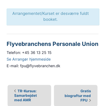
Arrangementet/Kurset er desværre fuldt
booket.
Flyvebranchens Personale Union
Telefon: +45 36 13 25 15
Se Arrangør hjemmeside
E-mail: fpu@flyvebranchen.dk
B
e
TR-Kursus:
Gratis
Samarbejdet
biograftur med
g
med AMR
FPU
i