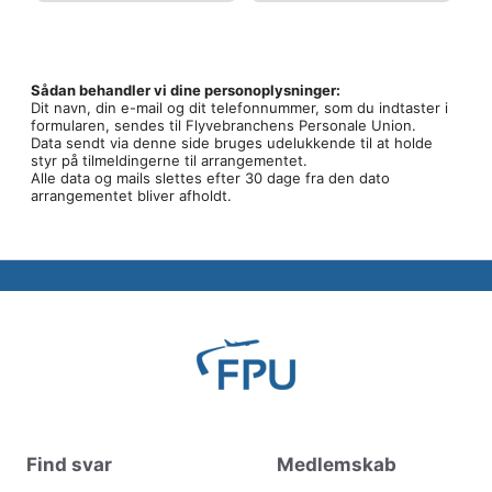
v
e
n
Sådan behandler vi dine personoplysninger:
Dit navn, din e-mail og dit telefonnummer, som du indtaster i
h
formularen, sendes til Flyvebranchens Personale Union.
e
Data sendt via denne side bruges udelukkende til at holde
styr på tilmeldingerne til arrangementet.
d
Alle data og mails slettes efter 30 dage fra den dato
arrangementet bliver afholdt.
N
a
v
i
g
a
t
i
o
Find svar
Medlemskab
n