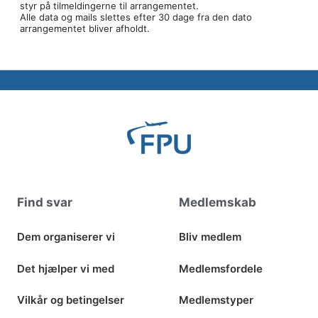
styr på tilmeldingerne til arrangementet.
d
Alle data og mails slettes efter 30 dage fra den dato
arrangementet bliver afholdt.
N
a
v
i
g
a
t
i
o
Find svar
Medlemskab
n
Dem organiserer vi
Bliv medlem
Det hjælper vi med
Medlemsfordele
Vilkår og betingelser
Medlemstyper