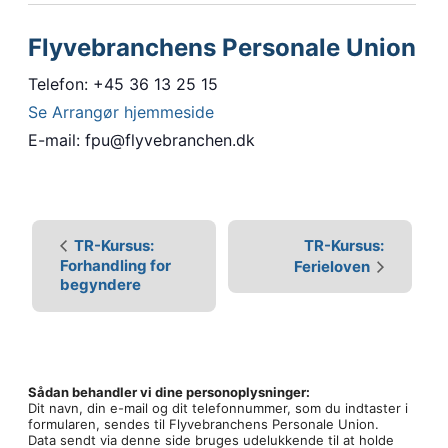
Flyvebranchens Personale Union
Telefon: +45 36 13 25 15
Se Arrangør hjemmeside
E-mail: fpu@flyvebranchen.dk
B
e
TR-Kursus:
TR-Kursus:
Forhandling for
Ferieloven
g
begyndere
i
v
e
n
Sådan behandler vi dine personoplysninger:
Dit navn, din e-mail og dit telefonnummer, som du indtaster i
h
formularen, sendes til Flyvebranchens Personale Union.
e
Data sendt via denne side bruges udelukkende til at holde