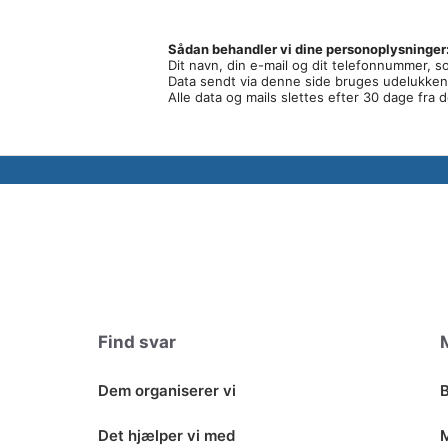
i
v
Sådan behandler vi dine personoplysninger
e
Dit navn, din e-mail og dit telefonnummer, s
Data sendt via denne side bruges udelukkende
n
Alle data og mails slettes efter 30 dage fra 
h
e
d
N
a
v
i
g
a
Find svar
t
Dem organiserer vi
B
i
o
Det hjælper vi med