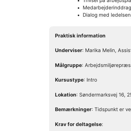
Trivsel på arbejdsp
Medarbejderinddrag
Dialog med ledelsen
Praktisk information
Underviser
: Marika Melin, Assis
Målgruppe
: Arbejdsmiljørepræs
Kursustype
: Intro
Lokation
: Søndermarksvej 16, 
Bemærkninger
: Tidspunkt er v
Krav for deltagelse
: