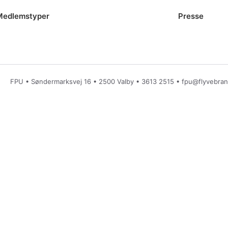
Medlemstyper
Presse
FPU • Søndermarksvej 16 • 2500 Valby •
3613 2515
•
fpu@flyvebra