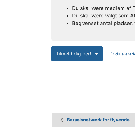
Du skal være medlem af 
Du skal være valgt som A
Begrænset antal pladser, f
Tilmeld dig her!
Er du allered
B
e
Barselsnetværk for flyvende
g