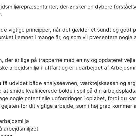
ejdsmiljørepræsentanter, der ønsker en dybere forståels
.
de vigtige principper, når det gælder et sundt og godt p
orsket i emnet i mange år, og som vil præsentere nogle af
n, der er lige på trapperne med en ny og opdateret vejledn
e arbejdsmiljø i luftfart og er udarbejdet af Arbejdsmilj
 du få udvidet både analyseevnen, værktøjskassen og ar
d at smide kvalificerede bolde i spil på din arbejdsplads.
ge nogle potentielle udfordringer i opløbet, fordi du k
gejsten for dit vigtige arbejde, som i høj grad kommer al
 arbejdsmiljø
å arbejdsmiljøet